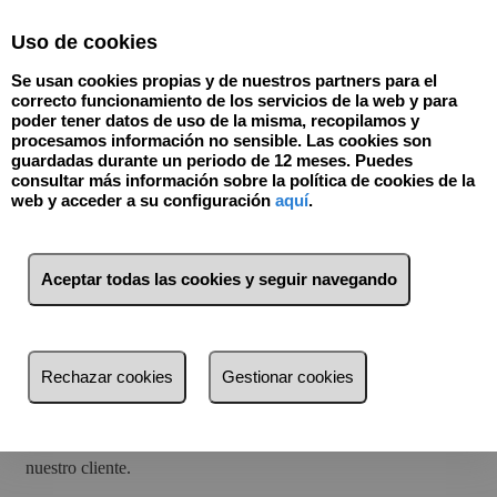
Select Language
▼
Uso de cookies
Se usan cookies propias y de nuestros partners para el
correcto funcionamiento de los servicios de la web y para
poder tener datos de uso de la misma, recopilamos y
procesamos información no sensible. Las cookies son
guardadas durante un periodo de 12 meses. Puedes
consultar más información sobre la política de cookies de la
web y acceder a su configuración
aquí
.
titulo
REFORMAS
Aceptar todas las cookies y seguir navegando
La compra de vivienda a reformar, te permite dos cosas muy importantes:
1.- Compra en menos valor euro/mt2
2.- Que diseñes y estrenes la vivienda de tus sueños.
Rechazar cookies
Gestionar cookies
Comenzamos el proyecto escuchando las necesidades del
cliente, pasamos a los dibujos en plano con las diferentes
opciones para su posterior ejecución, adaptándonos así a
nuestro cliente.