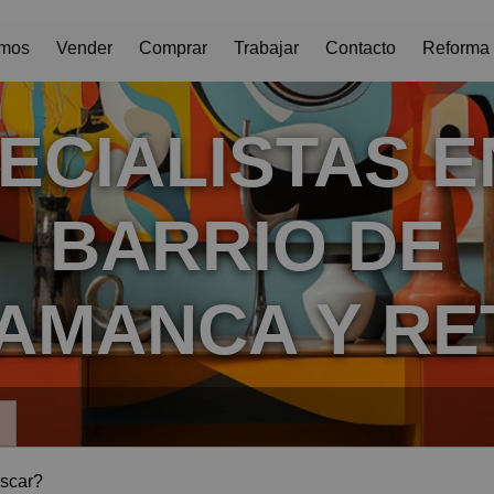
omos
Vender
Comprar
Trabajar
Contacto
Reforma 
ECIALISTAS E
BARRIO DE
AMANCA Y RE