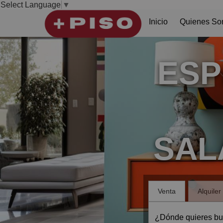
Select Language
▼
Inicio
Quienes S
ESP
SAL
Venta
Alquiler