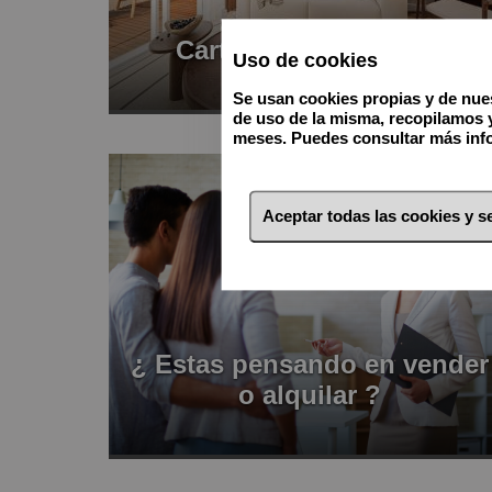
Cartera de inmuebles
Uso de cookies
Se usan cookies propias y de nues
de uso de la misma, recopilamos 
meses. Puedes consultar más info
Aceptar todas las cookies y 
¿ Estas pensando en vender
o alquilar ?